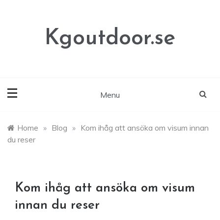
Skip
to
content
Kgoutdoor.se
Menu
Home
»
Blog
»
Kom ihåg att ansöka om visum innan
du reser
Kom ihåg att ansöka om visum
innan du reser