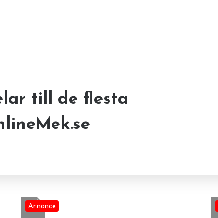
lar till de flesta
yckel till Enastående
e och varför är den
nlineMek.se
Annonce